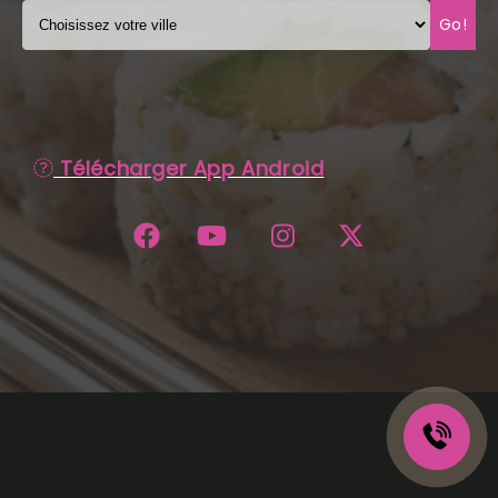
Go!
C.G.V
Télécharger App Android