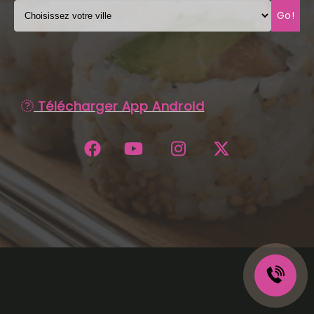
Go!
C.G.V
Télécharger App Android