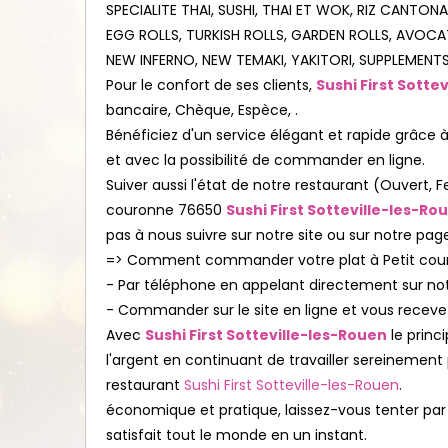
SPECIALITE THAI, SUSHI, THAI ET WOK, RIZ CANTONA
EGG ROLLS, TURKISH ROLLS, GARDEN ROLLS, AVOCAT 
NEW INFERNO, NEW TEMAKI, YAKITORI, SUPPLEMENTS,
Pour le confort de ses clients,
Sushi First Sotte
bancaire, Chèque, Espèce, .
Bénéficiez d'un service élégant et rapide grâce à n
et avec la possibilité de commander en ligne.
Suiver aussi l'état de notre restaurant (Ouvert
couronne 76650
Sushi First Sotteville-les-Ro
pas à nous suivre sur notre site ou sur notre pa
=> Comment commander votre plat à Petit cou
- Par téléphone en appelant directement sur n
- Commander sur le site en ligne et vous receve
Avec
Sushi First Sotteville-les-Rouen
le princ
l'argent en continuant de travailler sereinement p
restaurant
Sushi First Sotteville-les-Rouen
.
économique et pratique, laissez-vous tenter par l
satisfait tout le monde en un instant.