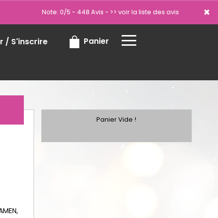
×
×
Note: 0/5 - 448 Avis -
>> voir la liste des avis
Panier
 / S'inscrire
Panier Vide !
AMEN,