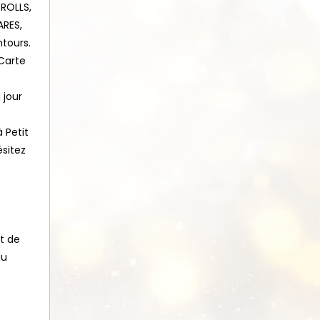
 ROLLS,
ARES,
tours.
Carte
 jour
 Petit
sitez
et de
du