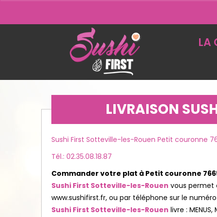
LA 
LIVRAISON SUSH
Sushi First Sotteville-les-Rouen Petit couronne 
Tél.: 02.35.08.18.87
Commander votre plat à Petit couronne 76
Sushi First Sotteville-les-Rouen
vous permet d
www.sushifirst.fr, ou par téléphone sur le numér
Sushi First Sotteville-les-Rouen
livre : MENUS