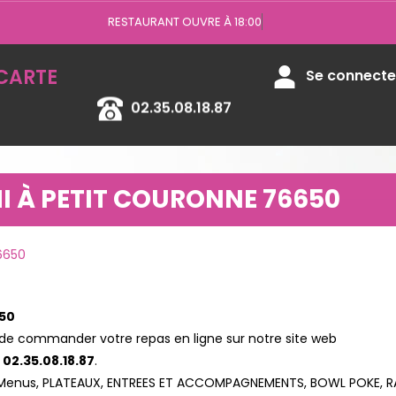
RESTAURANT OUVRE À 18:00
CARTE
Se connecter
02.35.08.18.87
I À PETIT COURONNE 76650
76650
650
e commander votre repas en ligne sur notre site web
o
02.35.08.18.87
.
, Menus, PLATEAUX, ENTREES ET ACCOMPAGNEMENTS, BOWL POKE, R