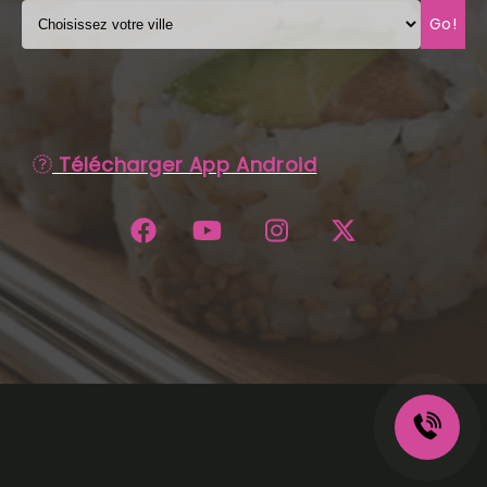
Go!
C.G.V
Télécharger App Android