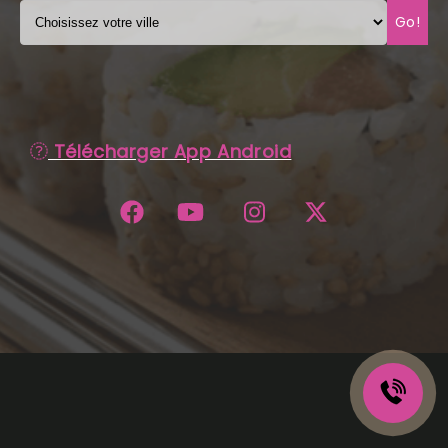
Go!
C.G.V
Télécharger App Android