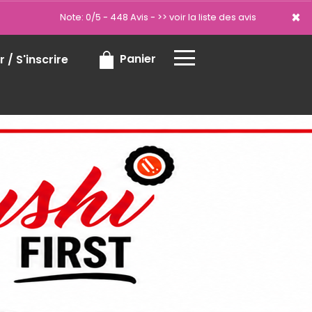
×
×
Note: 0/5 - 448 Avis -
>> voir la liste des avis
Panier
 / S'inscrire