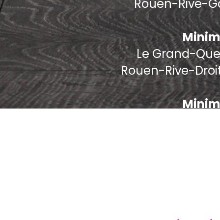
Rouen-Rive-Ga
Minim
Le Grand-Quevi
Rouen-Rive-Droi
Minim
Minim
Bihorel 76420, B
Deville-les-Rou
P