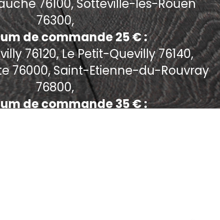
uche 76100, Sotteville-les-Rouen
76300,
um de commande 25 € :
lly 76120, Le Petit-Quevilly 76140,
te 76000, Saint-Etienne-du-Rouvray
76800,
um de commande 35 € :
Bonsecours 76240,
um de commande 40 € :
ois-Guillaume 76230, Darnetal 76160,
en 76250, Mont-Saint-Aignan 76130,
etit-Couronne 76650,