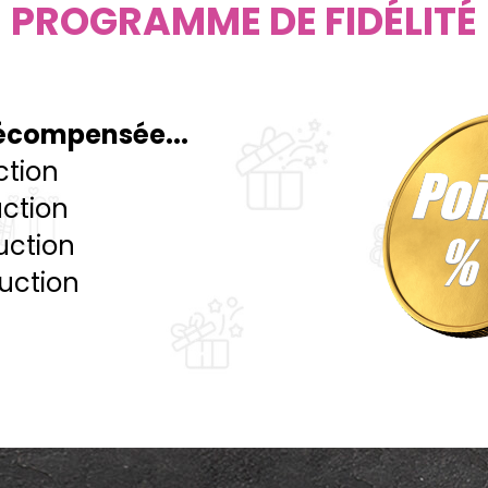
PROGRAMME DE FIDÉLITÉ
 récompensée...
ction
uction
uction
duction