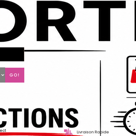
GO!
lect
Livraison Rapide