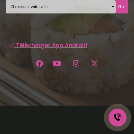
Go!
C.G.V
Télécharger App Android