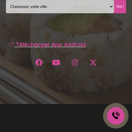
Go!
C.G.V
Télécharger App Android