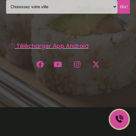
Go!
C.G.V
Télécharger App Android