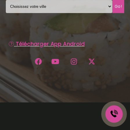
Go!
C.G.V
Télécharger App Android