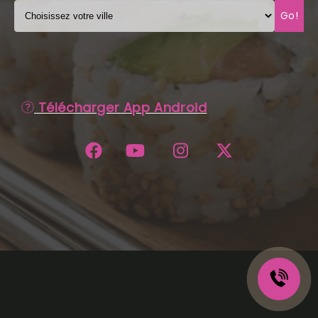
Go!
C.G.V
Télécharger App Android