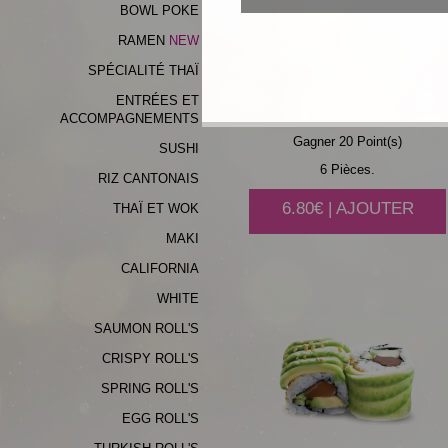
BOWL POKE
RAMEN
NEW
SPÉCIALITÉ THAÏ
SAUMON
AVOCAT
ENTRÉES ET
ACCOMPAGNEMENTS
Gagner 20 Point(s)
SUSHI
6 Pièces.
RIZ CANTONAIS
6.80€ | AJOUTER
THAÏ ET WOK
MAKI
CALIFORNIA
WHITE
SAUMON ROLL'S
CRISPY ROLL'S
SPRING ROLL'S
EGG ROLL'S