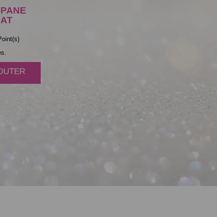
PANE
AT
oint(s)
es.
JOUTER