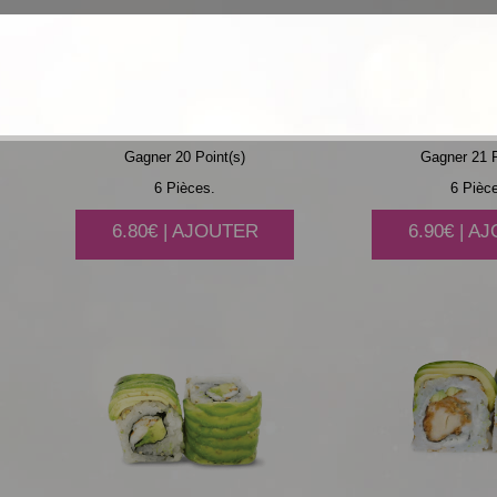
THON
CUIT AVOCAT
POULET
AVOC
Gagner 20 Point(s)
Gagner 21 P
6 Pièces.
6 Pièc
6.80€ | AJOUTER
6.90€ | A