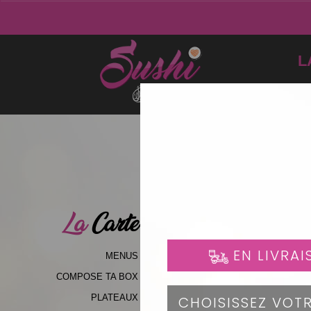
L
La
Carte
MENUS
COMPOSE TA BOX
PLATEAUX