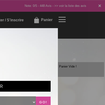
×
×
Note: 0/5 - 448 Avis -
>> voir la liste des avis
Panier
r / S'inscrire
Panier Vide !