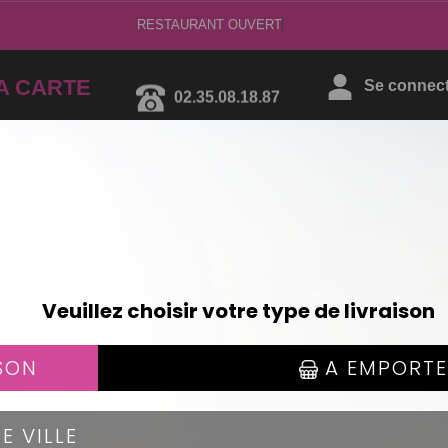
RESTAURAN
A CARTE
02.35.08.18.87
Se connecte
AVOCAT ROLL'S