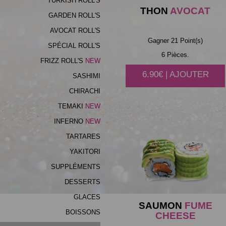
TURKISH ROLL'S
THON
AVOCAT
GARDEN ROLL'S
AVOCAT ROLL'S
Gagner 21 Point(s)
SPÉCIAL ROLL'S
6 Pièces.
FRIZZ ROLL'S
NEW
6.90€ | AJOUTER
SASHIMI
CHIRACHI
TEMAKI
NEW
INFERNO
NEW
TARTARES
YAKITORI
SUPPLÉMENTS
DESSERTS
GLACES
SAUMON
FUME
BOISSONS
CHEESE