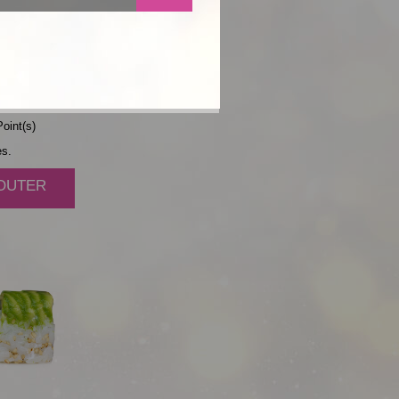
MAYO
AT
oint(s)
es.
JOUTER