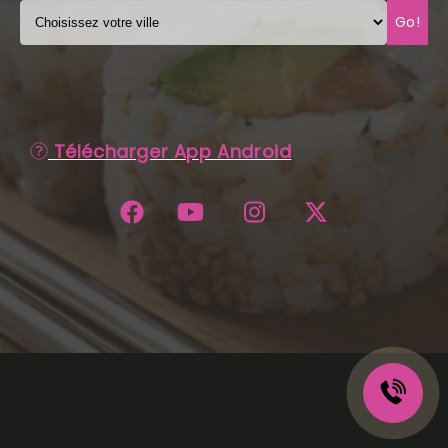
Go!
C.G.V
Télécharger App Android