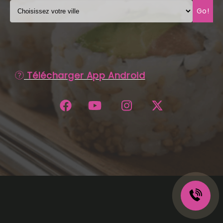
Go!
C.G.V
Télécharger App Android