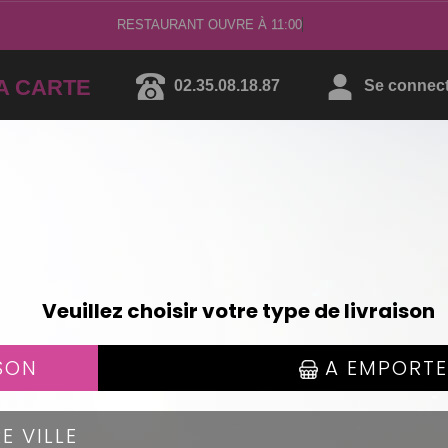
RESTAURANT OUVRE À 11:00
A CARTE
02.35.08.18.87
Se connecte
SAUMON ROLL'S