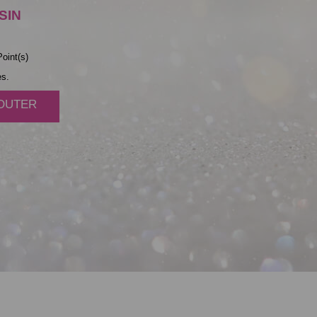
SIN
oint(s)
es.
JOUTER