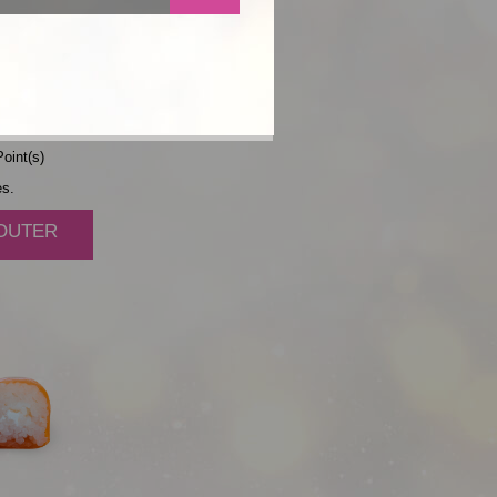
MBRE
SE
oint(s)
es.
JOUTER