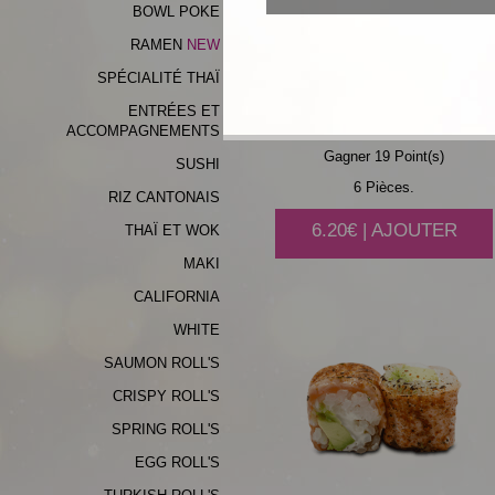
BOWL POKE
RAMEN
SPÉCIALITÉ THAÏ
CHEESE
ENTRÉES ET
ACCOMPAGNEMENTS
Gagner 19 Point(s)
SUSHI
6 Pièces.
RIZ CANTONAIS
6.20€ | AJOUTER
THAÏ ET WOK
MAKI
CALIFORNIA
WHITE
SAUMON ROLL'S
CRISPY ROLL'S
SPRING ROLL'S
EGG ROLL'S