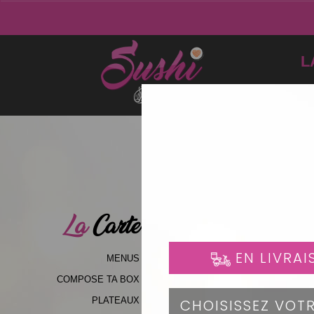
L
La
Carte
MENUS
COMPOSE TA BOX
PLATEAUX