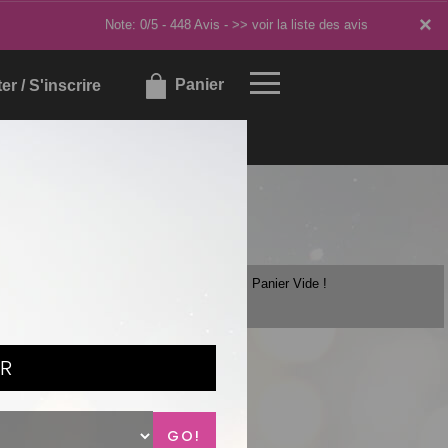
×
×
Note: 0/5 - 448 Avis -
>> voir la liste des avis
Panier
r / S'inscrire
Panier Vide !