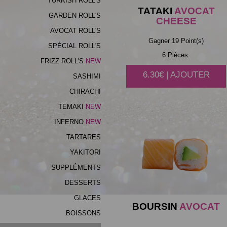
TURKISH ROLL'S
TATAKI
AVOCAT
GARDEN ROLL'S
CHEESE
AVOCAT ROLL'S
Gagner 19 Point(s)
SPÉCIAL ROLL'S
6 Pièces.
FRIZZ ROLL'S
6.30€ | AJOUTER
SASHIMI
CHIRACHI
TEMAKI
INFERNO
TARTARES
YAKITORI
SUPPLÉMENTS
DESSERTS
GLACES
BOURSIN
AVOCAT
BOISSONS