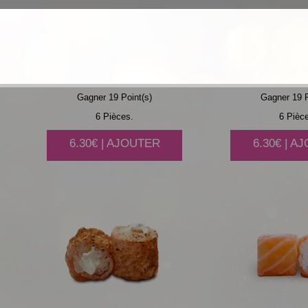
AVOCAT
CHEESE
CONCO
CHEE
Gagner 19 Point(s)
Gagner 19 P
6 Pièces.
6 Pièc
6.30€ | AJOUTER
6.30€ | A