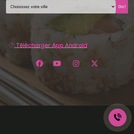
Go!
C.G.V
Télécharger App Android