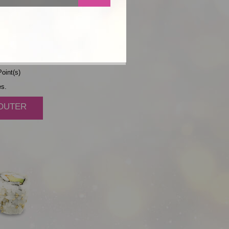
AVOCAT
oint(s)
es.
JOUTER