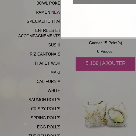
BOWL POKE
RAMEN
SPÉCIALITÉ THAÏ
VEGGIE
ENTRÉES ET
ACCOMPAGNEMENTS
Gagner 15 Point(s)
SUSHI
6 Pièces.
RIZ CANTONAIS
5.10€ | AJOUTER
THAÏ ET WOK
MAKI
CALIFORNIA
WHITE
SAUMON ROLL'S
CRISPY ROLL'S
SPRING ROLL'S
EGG ROLL'S