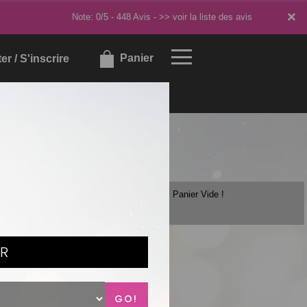
×
×
Note: 0/5 - 448 Avis -
>> voir la liste des avis
Panier
r / S'inscrire
Panier Vide !