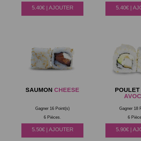
5.40€ | AJOUTER
5.40€ | A
SAUMON
CHEESE
POULET
AVOC
Gagner 16 Point(s)
Gagner 18 P
6 Pièces.
6 Pièc
5.50€ | AJOUTER
5.90€ | A