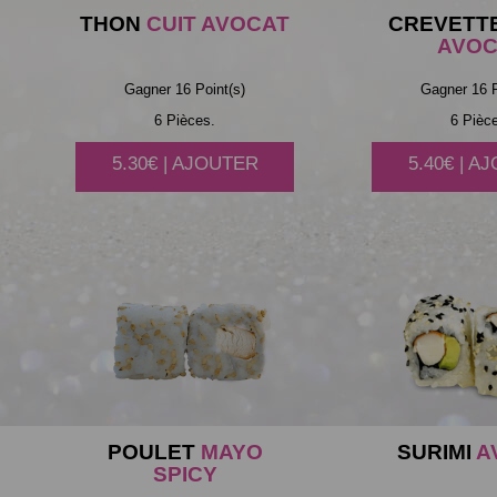
THON
CUIT AVOCAT
CREVETT
AVOC
Gagner 16 Point(s)
Gagner 16 P
6 Pièces.
6 Pièc
5.30€ | AJOUTER
5.40€ | A
POULET
MAYO
SURIMI
A
SPICY