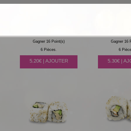
CONCOMBRE
SAUMON
AVOCAT
Gagner 16 Point(s)
Gagner 16 P
6 Pièces.
6 Pièc
5.20€ | AJOUTER
5.30€ | A