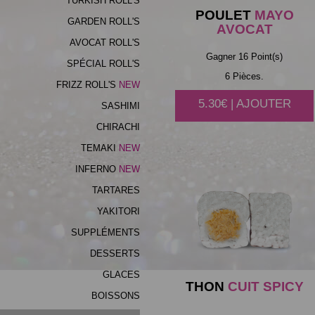
TURKISH ROLL'S
POULET
MAYO
GARDEN ROLL'S
AVOCAT
AVOCAT ROLL'S
Gagner 16 Point(s)
SPÉCIAL ROLL'S
6 Pièces.
FRIZZ ROLL'S
5.30€ | AJOUTER
SASHIMI
CHIRACHI
TEMAKI
INFERNO
TARTARES
YAKITORI
SUPPLÉMENTS
DESSERTS
GLACES
THON
CUIT SPICY
BOISSONS