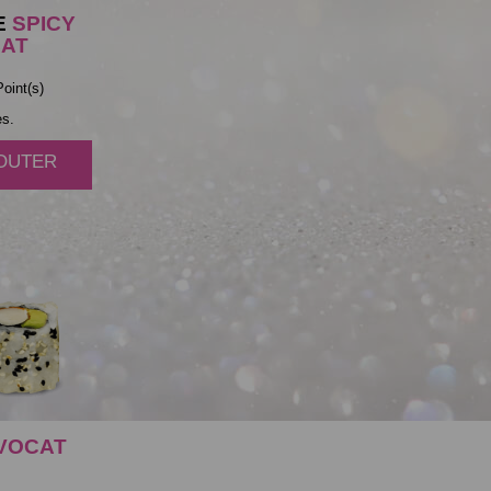
E
SPICY
AT
oint(s)
es.
JOUTER
VOCAT