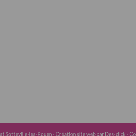
rst Sotteville-les-Rouen
- Création site web par
Des-click
-
Co