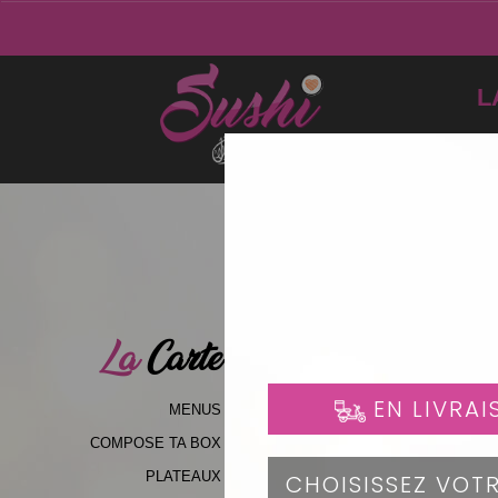
L
La
Carte
MENUS
COMPOSE TA BOX
PLATEAUX