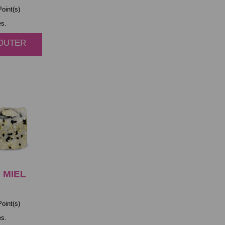
oint(s)
es.
JOUTER
E
MIEL
oint(s)
es.