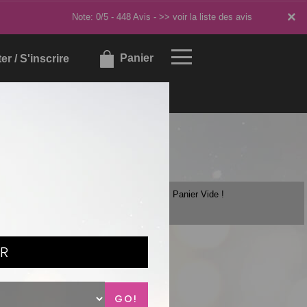
×
×
Note: 0/5 - 448 Avis -
>> voir la liste des avis
Panier
r / S'inscrire
Panier Vide !