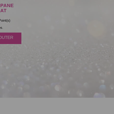
PANE
AT
oint(s)
es.
JOUTER