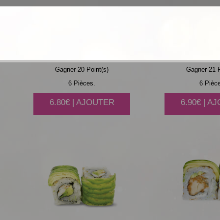
THON
CUIT AVOCAT
POULET
AVOC
Gagner 20 Point(s)
Gagner 21 P
6 Pièces.
6 Pièc
6.80€ | AJOUTER
6.90€ | A