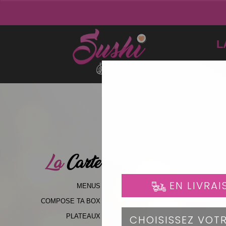
L
La
Carte
MENUS
COMPOSE TA BOX
PLATEAUX