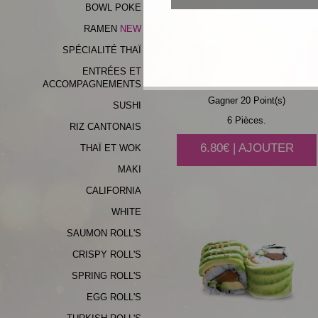
BOWL POKE
RAMEN
SPÉCIALITÉ THAÏ
SAUMON
AVOCAT
ENTRÉES ET
ACCOMPAGNEMENTS
Gagner 20 Point(s)
SUSHI
6 Pièces.
RIZ CANTONAIS
6.80€ | AJOUTER
THAÏ ET WOK
MAKI
CALIFORNIA
WHITE
SAUMON ROLL'S
CRISPY ROLL'S
SPRING ROLL'S
EGG ROLL'S