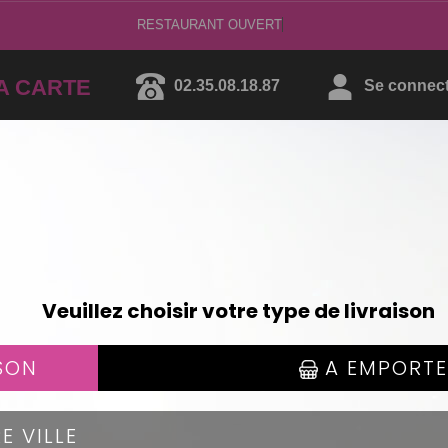
RESTAURANT O
A CARTE
02.35.08.18.87
Se connecte
AVOCAT ROLL'S