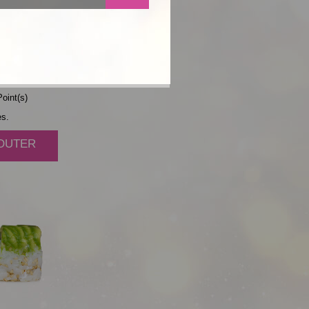
MAYO
AT
oint(s)
es.
JOUTER