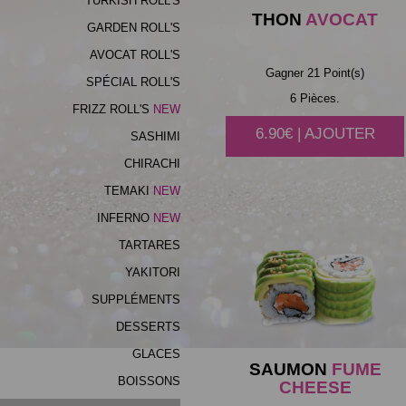
TURKISH ROLL'S
THON
AVOCAT
GARDEN ROLL'S
AVOCAT ROLL'S
Gagner 21 Point(s)
SPÉCIAL ROLL'S
6 Pièces.
FRIZZ ROLL'S
6.90€ | AJOUTER
SASHIMI
CHIRACHI
TEMAKI
INFERNO
TARTARES
YAKITORI
SUPPLÉMENTS
DESSERTS
GLACES
SAUMON
FUME
BOISSONS
CHEESE