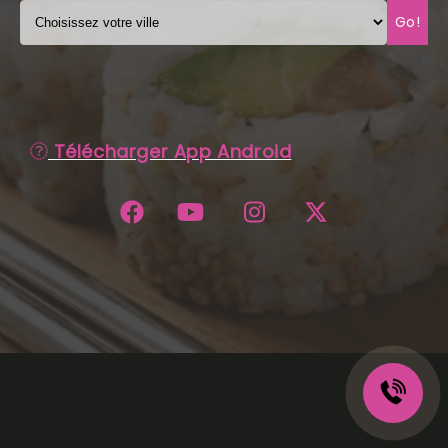
Go!
C.G.V
Télécharger App Android