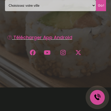
Go!
C.G.V
Télécharger App Android