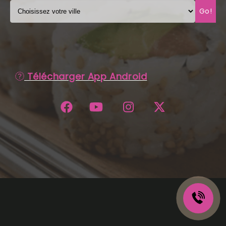
Go!
C.G.V
Télécharger App Android