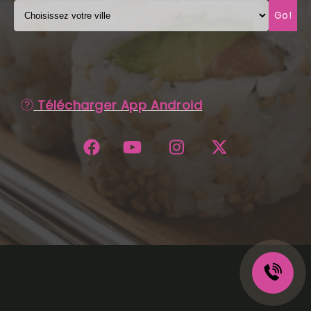
Go!
C.G.V
Télécharger App Android