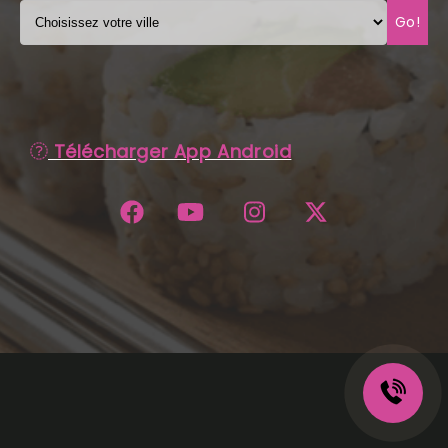
Go!
C.G.V
Télécharger App Android