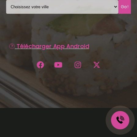
Go!
C.G.V
Télécharger App Android