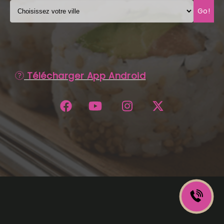
Go!
C.G.V
Télécharger App Android