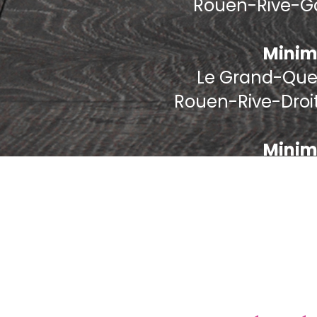
Rouen-Rive-Ga
Minim
Le Grand-Quevi
Rouen-Rive-Droi
Minim
Minim
Bihorel 76420, B
Deville-les-Rou
P