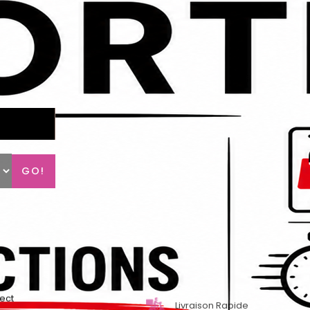
GO!
lect
Livraison Rapide