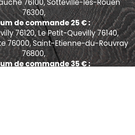
uche 76100, Sotteville-les-Rouen
76300,
um de commande 25 € :
lly 76120, Le Petit-Quevilly 76140,
te 76000, Saint-Etienne-du-Rouvray
76800,
um de commande 35 € :
Bonsecours 76240,
um de commande 40 € :
ois-Guillaume 76230, Darnetal 76160,
en 76250, Mont-Saint-Aignan 76130,
etit-Couronne 76650,