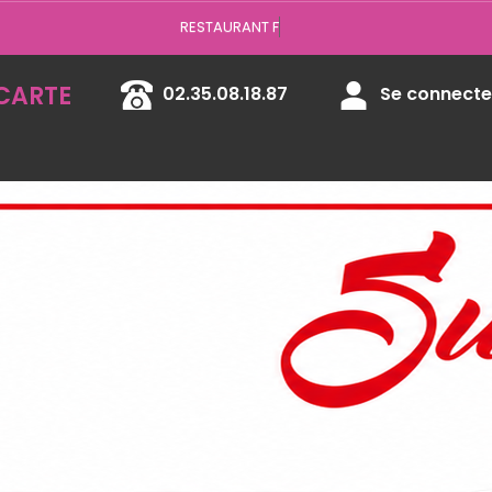
est fermé auj
CARTE
02.35.08.18.87
Se connecter