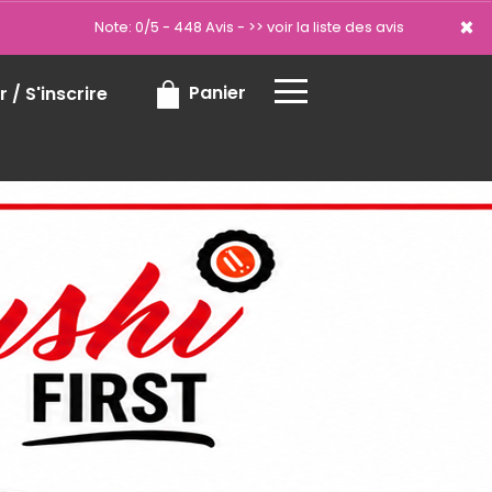
×
×
Note: 0/5 - 448 Avis -
>> voir la liste des avis
Panier
 / S'inscrire