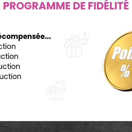
PROGRAMME DE FIDÉLITÉ
 récompensée...
ction
uction
uction
duction