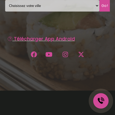
Go!
C.G.V
Télécharger App Android