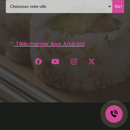
Go!
C.G.V
Télécharger App Android