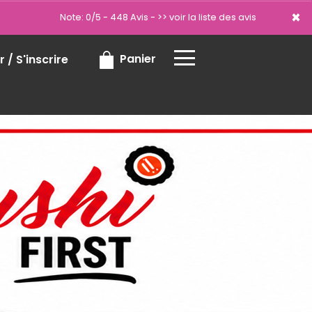
×
×
Note: 0/5 - 448 Avis -
>> voir la liste des avis
Panier
 / S'inscrire