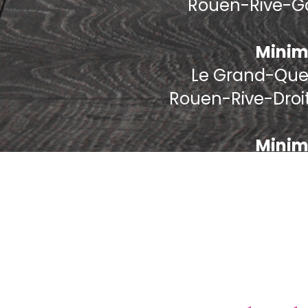
Rouen-Rive-Ga
Minim
Le Grand-Quevi
Rouen-Rive-Droi
Minim
Minim
Bihorel 76420, B
Deville-les-Rou
P