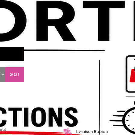
GO!
lect
Livraison Rapide