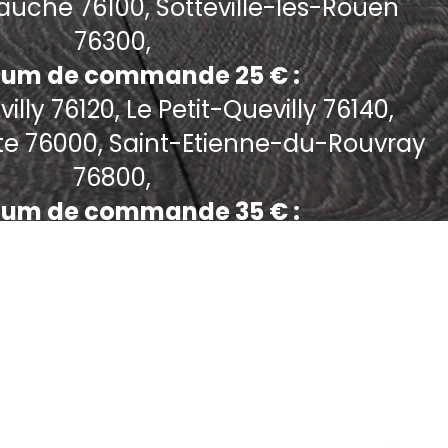
uche 76100, Sotteville-les-Rouen
76300,
um de commande 25 € :
lly 76120, Le Petit-Quevilly 76140,
te 76000, Saint-Etienne-du-Rouvray
76800,
um de commande 35 € :
Bonsecours 76240,
um de commande 40 € :
ois-Guillaume 76230, Darnetal 76160,
en 76250, Mont-Saint-Aignan 76130,
etit-Couronne 76650,