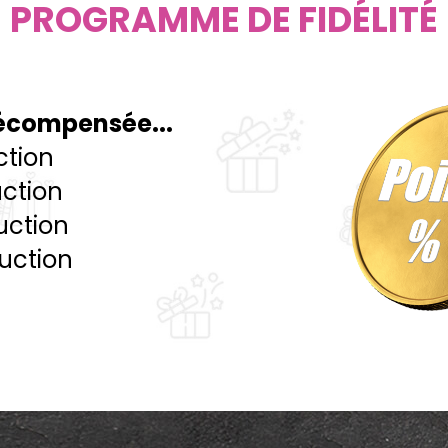
PROGRAMME DE FIDÉLITÉ
 récompensée...
ction
uction
uction
duction