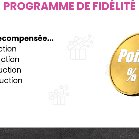
PROGRAMME DE FIDÉLITÉ
 récompensée...
ction
uction
uction
duction