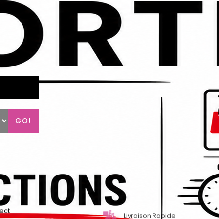
GO!
lect
Livraison Rapide