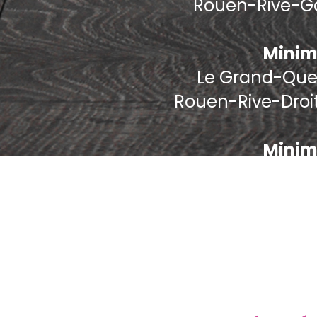
Rouen-Rive-Ga
Minim
Le Grand-Quevi
Rouen-Rive-Droi
Minim
Minim
Bihorel 76420, B
Deville-les-Rou
P