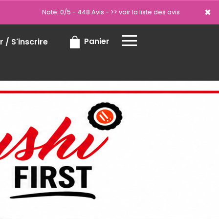
×
×
Note: 0/5 - 448 Avis -
>> voir la liste des avis
Panier
 / S'inscrire