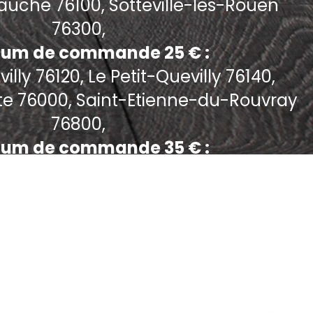
uche 76100, Sotteville-les-Rouen
76300,
um de commande 25 € :
lly 76120, Le Petit-Quevilly 76140,
te 76000, Saint-Etienne-du-Rouvray
76800,
um de commande 35 € :
Bonsecours 76240,
um de commande 40 € :
ois-Guillaume 76230, Darnetal 76160,
en 76250, Mont-Saint-Aignan 76130,
etit-Couronne 76650,