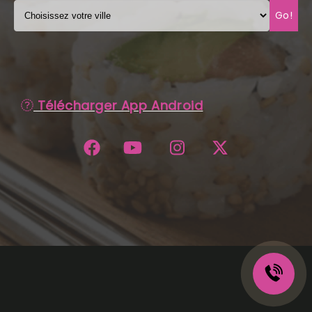
Go!
C.G.V
Télécharger App Android