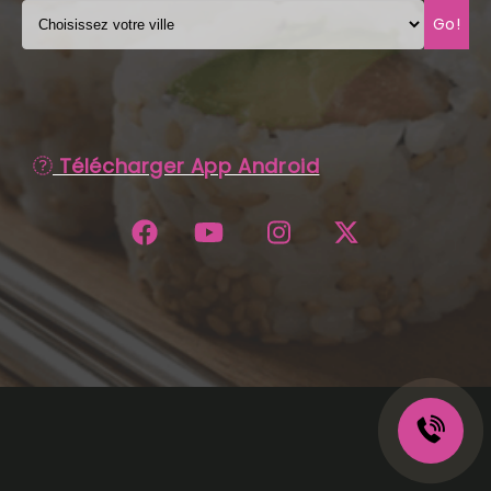
Go!
C.G.V
Télécharger App Android