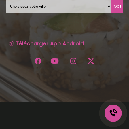
Go!
C.G.V
Télécharger App Android